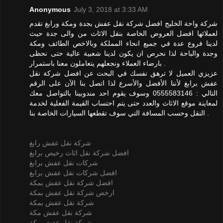
Anonymous
July 3, 2018 at 3:33 AM
شركة واحة الخليج افضل شركة نقل عفش بجدة ومكة ورابغ تقدم
لعملائها افضل العروض الخاصة بنقل الاثاث من والى جدة حيث
لدينا فروع عدة في جميع انحاء المملكة وبالاخص الطائف ومكة
وجدة والباحة لذا نحرص ان يكون لدينا شعبية عالية حتى نحظى
بارضاء العملاء ونجعلهم يتعاملون معنا باستمرار .
عزيزي العميل لا ترهق نفسك في البحث عن افضل شركة نقل
عفش برابغ لأننا الأفضل والأسرع لذا اتصل بنا الآن على الرقم
التالي : 0555583146 وسوف يقوم احد مندوبينا بالتواصل معك
لمعاينة موقع الاثاث والعدد حتى يتم احتساب القيمة الفعلية لخدمة
النقل وحسب المسافة التي سوف تقطعها السيارات الخاصة بنا .
شركة نقل عفش رابغ
افضل شركة نقل اثاث رخيص برابغ
شركات نقل عفش برابغ
افضل شركات نقل عفش برابغ
افضل شركة نقل عفش بمكة
ارخص شركة نقل عفش بمكة
شركة نقل عفش بمكة
شركة نقل عفش مكة
شركة نقل عفش مكة