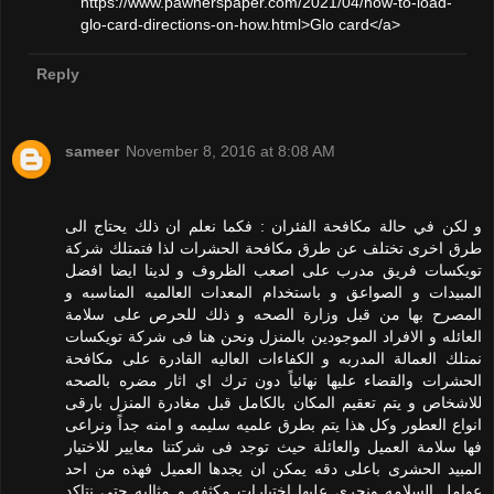
https://www.pawnerspaper.com/2021/04/how-to-load-
glo-card-directions-on-how.html>Glo card</a>
Reply
sameer
November 8, 2016 at 8:08 AM
و لكن في حالة مكافحة الفئران : فكما نعلم ان ذلك يحتاج الى
طرق اخرى تختلف عن طرق مكافحة الحشرات لذا فتمتلك شركة
تويكسات فريق مدرب على اصعب الظروف و لدينا ايضا افضل
المبيدات و الصواعق و باستخدام المعدات العالميه المناسبه و
المصرح بها من قبل وزارة الصحه و ذلك للحرص على سلامة
العائله و الافراد الموجودين بالمنزل ونحن هنا فى شركة تويكسات
نمتلك العمالة المدربه و الكفاءات العاليه القادرة على مكافحة
الحشرات والقضاء عليها نهائياً دون ترك اي اثار مضره بالصحه
للاشخاص و يتم تعقيم المكان بالكامل قبل مغادرة المنزل بارقى
انواع العطور وكل هذا يتم بطرق علميه سليمه و امنه جداً ونراعى
فها سلامة العميل والعائلة حيث توجد فى شركتنا معايير للاختيار
المبيد الحشرى باعلى دقه يمكن ان يجدها العميل فهذه من احد
عوامل السلامه ونجرى عليها اختبارات مكثفه و مثاليه حتى نتاكد