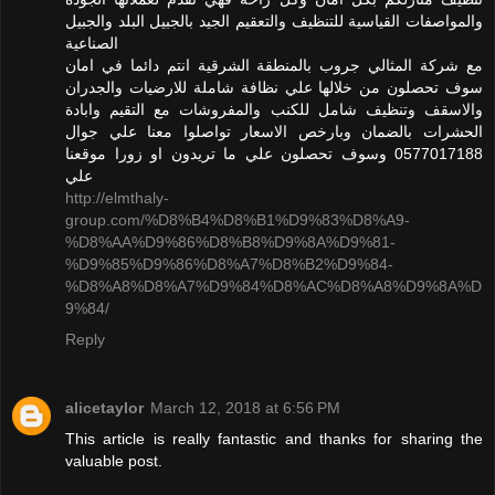
والمواصفات القياسية للتنظيف والتعقيم الجيد بالجبيل البلد والجبيل
الصناعية
مع شركة المثالي جروب بالمنطقة الشرقية انتم دائما في امان
سوف تحصلون من خلالها علي نظافة شاملة للارضيات والجدران
والاسقف وتنظيف شامل للكنب والمفروشات مع التقيم وابادة
الحشرات بالضمان وبارخص الاسعار تواصلوا معنا علي جوال
0577017188 وسوف تحصلون علي ما تريدون او زورا موقعنا
علي
http://elmthaly-
group.com/%D8%B4%D8%B1%D9%83%D8%A9-
%D8%AA%D9%86%D8%B8%D9%8A%D9%81-
%D9%85%D9%86%D8%A7%D8%B2%D9%84-
%D8%A8%D8%A7%D9%84%D8%AC%D8%A8%D9%8A%D
9%84/
Reply
alicetaylor
March 12, 2018 at 6:56 PM
This article is really fantastic and thanks for sharing the
valuable post.