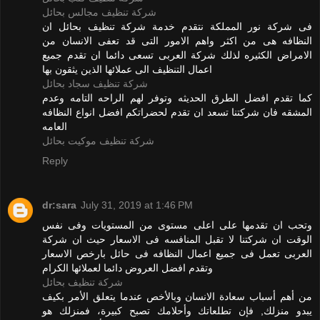
شركة تنظيف مجالس بحائل
فى شركة نور المملكة نتقدم خدمة شركة تنظيف بحائل ان
النظافه هى من اكثر واهم الامور التى قد تعفى الانسان من
الامراض الكثيره لذلك شركة العربى تسعى دائما ان تقدم جميع
اعمال التنظيف الى عملائها الذين يثقون بها
شركة تنظيف سجاد بحائل
كما تقدم افضل الطرق الحديثه وتوفر لهم الراحه التامه وعدم
المشقه فان شركتنا تسعد ان تقدم لحضراتكم افضل انواع النظافه
العامه
شركة تنظيف موكيت بحائل
Reply
dr:sara
July 31, 2019 at 1:46 PM
وتحب ان تقدمها على اعلى مستوى من المستويات وفى نفس
الوقت ان شركتنا لا تقبل المنافسه فى الاسعار حيث ان شركة
العربى تعمل فى جميع اعمال النظافه فى حائل بارخص الاسعار
وتقدم افضل العروض دائما لعملائها الكرام
شركة تنظيف بحائل
من أهم أسباب سعادة الانسان وبالأخص عندما يتعلق الأمر بكيف
يبدو منزلك, فإن تطلعاتك وأحلامك تصبح كبيرة، فمنزلك هو