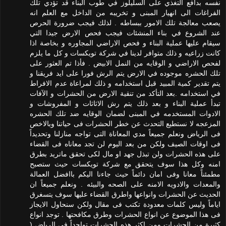
نفسه بدافع التغذي على السليلوز في طوب البناء قد تؤدي تلك
الفراغات الى انهيار المبنى و تخريبه من الداخل مع العلم انه
يصعب معالجة تلك الامور ببساطه . لذلك فيجب ضرورة الحرص
عند الشروع في بناء المنشئات فيجب فحص الارض جيدا التي
سيقام عليها عملية البناء و فحص الاراضي المجاوره و بخاصة اذا
كانت زراعيه و ذلك متوافر لدينا في شركة تويكسات و كل ما يلزم
لفحص الاراضي و الوقايه من النمل الابيض . فأذا تم العثور على
تلك الحشره موجوده في الارض يتم الرش فورا على ايد فريقنا و
يتم تقدير كمية المبيد قبل استخدامه و ذلك لمراعاة عدم الافراط
في استخدامه .بعد التأكد من تنقية الارض من الحشرات و الآفات
تبدأ عملية البناء و بعد ذلك يتم رش الاثاثات و المفروشات و
الادوات المستخدمه في المبنى لضمان الوقايه ضد تلك الحشره
المزعجه لا نستطيع التحدث عن خطر الحشرات فى حياتنا وبالاخص
فى الرياض ونعلم جميعاً مدي المعاناة التى تواجه منازلنا وتحديداً
فى اوقات الصيف ولكن من بعد اليوم لن تجد معاناه فى القضاء
على هذه الحشرات ولن تبذل جهد او مال لكى تحقق ماتريد بطرق
امنه وكل هذا سوف يتحقق مع شركة تويكسات حيث ستصبح
مطمئناً معانا وفى امان دائماً حيث جاءنا اليكم باافضل العمالة
والمعدات والادويه الامنه على الصحه والبيئه . ونعلم جميعاً ان
الحديث عن الحشرات وانواعها واطرق القضاء عليها سوف يتسغرق
اياماً وليس كلمات معدودة تكتب فى مقال ولكن سنحاول الايجاز
فى هذا الموضوع عن انواع الحشرات وطرق مكافحتها . توجد انواع
كثيرة من الحشرات ومن اكثر هذه الحشرات تواجداً فى الرياض (