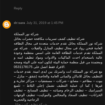
Reply
dr:sara
July 31, 2019 at 1:45 PM
شركة نور المملكة
شركة تنظيف كشف تسريبات مكافحة حشرات بحائل
شركة نور المملكة بحائل تقدم خدمات متعددة فى مجال النظافه
العامة فنحن رواد فى مجال تنظيف المنازل والفيلات . شركة نور
المملكة تقدم خدمات النظافة العامة على اسس منتظمة وجودة
عالية باستخدام احدث الماكينات والادوات ومواد تنظيف امنه و
ومعتمدة من قبل منظمة حماية البيئة لتكون امنه على البيئة وصحه
الافراد فقط اتصل على 0531178175.
مع شركة نور المملكة انت واسرتك بين ايدى امينة. نقدم خدمات
التنظيف بحائل للاماكن والمبانى العامة والخاصة (شقق – منازل –
بيوت – مطاعم – مصانع – شركات – مسشفيات – مراكز تجارية و
غيرها ) كما ان عملية التنظيف تشمل (جلى البلاط – تلميع
السيراميك – تنظيف الرخام وصيانته – تنظيف المسابح – تنظيف
الخزانات– تنظيف السجاد والمجالس والموكيت– تنظيف الوجهات
الزجاجية والحجرية
شركة تنظيف كنب بحائل